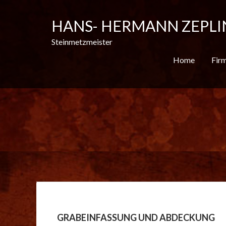
S
k
HANS- HERMANN ZEPLI
i
p
Steinmetzmeister
t
Home
Fir
o
c
o
n
t
e
n
t
GRABEINFASSUNG UND ABDECKUNG